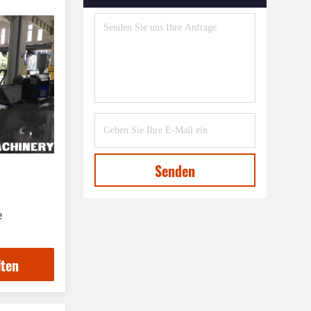
Maschine Zum Extrudieren Von
Kunststoffprofilen
(39)
EPE-Schaumbildmaschine
(7)
Plastiknetzherstellungsmaschine
(8)
Maschine Zur Herstellung Von
Trinkhalm Aus Kunststoff
(27)
Senden
Maschine Zur Herstellung Von
Kunststoffstäben
(19)
e
Maschine Zur
Extrusionsformung Von
Trägerbändern
(12)
lten
Recycling Waschmaschine Und
Pelletiermaschine
(27)