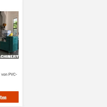
Andere Maschinen
(11)
n von PVC-
lten