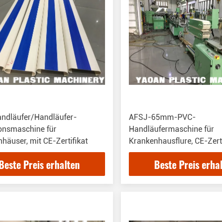
ndläufer/Handläufer-
AFSJ-65mm-PVC-
onsmaschine für
Handläufermaschine für
häuser, mit CE-Zertifikat
Krankenhausflure, CE-Zerti
Beste Preis erhalten
Beste Preis erha