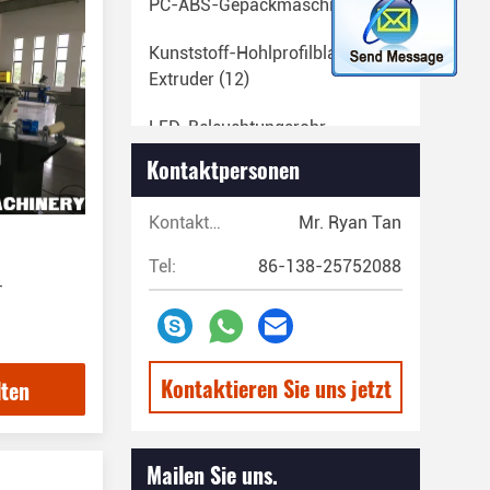
PC-ABS-Gepäckmaschine
(23)
Kunststoff-Hohlprofilblatt-
Extruder
(12)
LED-Beleuchtungsrohr-
Extrudermaschine
(14)
Kontaktpersonen
EVA-Schmelzklebe-
Kontaktpersonen:
Mr. Ryan Tan
Stickmaschine
(29)
Tel:
86-138-25752088
Maschine Zum Extrudieren Von
-
Kunststoffrohren
(67)
Produktionslinie Für
Kunststoffband
(13)
Kontaktieren Sie uns jetzt
lten
Produktionslinie Für
Kunststofffasern
(20)
Mailen Sie uns.