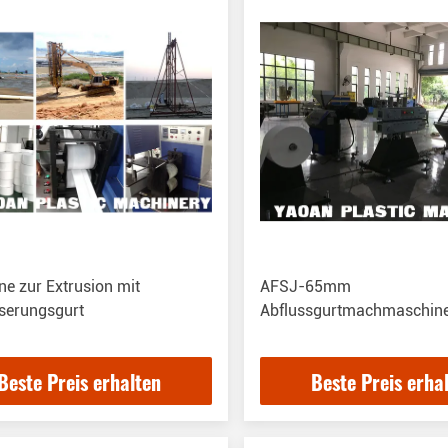
e zur Extrusion mit
AFSJ-65mm
serungsgurt
Abflussgurtmachmaschin
Beste Preis erhalten
Beste Preis erha