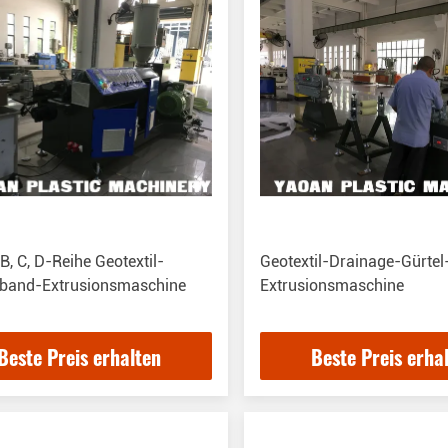
B, C, D-Reihe Geotextil-
Geotextil-Drainage-Gürtel
sband-Extrusionsmaschine
Extrusionsmaschine
Beste Preis erhalten
Beste Preis erha