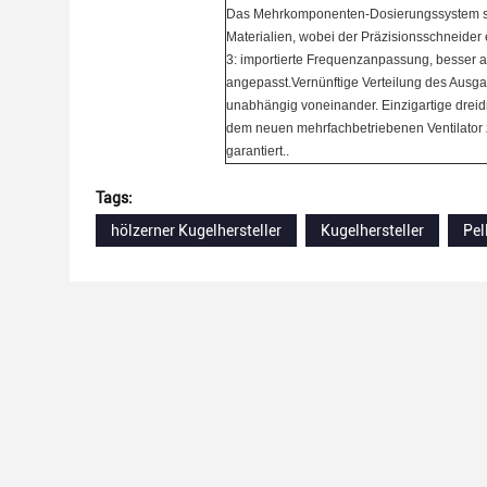
Das Mehrkomponenten-Dosierungssystem sorgt
Materialien, wobei der Präzisionsschneider e
3: importierte Frequenzanpassung, besser a
angepasst.Vernünftige Verteilung des Ausgang
unabhängig voneinander. Einzigartige dreidi
dem neuen mehrfachbetriebenen Ventilator zu
garantiert..
Tags:
hölzerner Kugelhersteller
Kugelhersteller
Pel