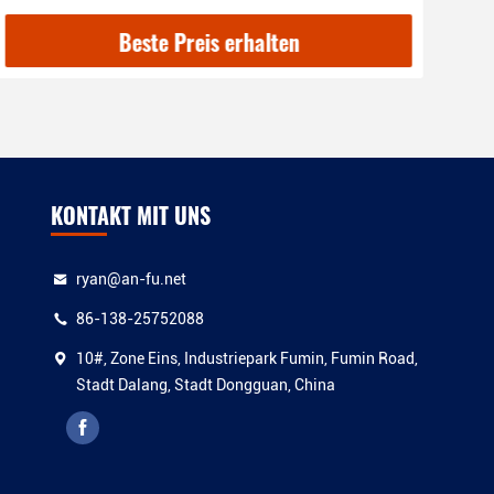
und CE-Zertifizierung
Unt
Beste Preis erhalten
KONTAKT MIT UNS
ryan@an-fu.net
86-138-25752088
10#, Zone Eins, Industriepark Fumin, Fumin Road,
Stadt Dalang, Stadt Dongguan, China