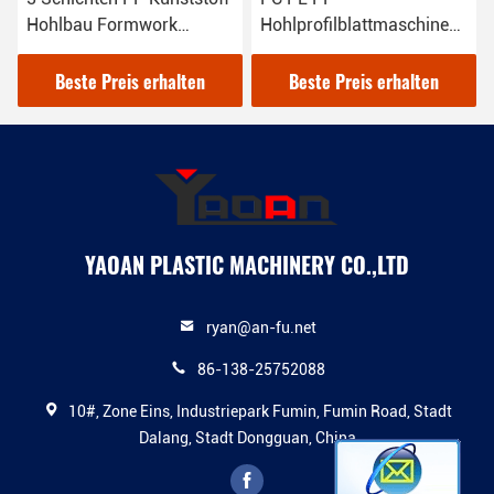
Hohlbau Formwork
Hohlprofilblattmaschine
Konstruktion Vorlage
(AF-1600/ 1800/ 2100/
Produktionslinie
2400)
Beste Preis erhalten
Beste Preis erhalten
YAOAN PLASTIC MACHINERY CO.,LTD
ryan@an-fu.net
86-138-25752088
10#, Zone Eins, Industriepark Fumin, Fumin Road, Stadt
Dalang, Stadt Dongguan, China