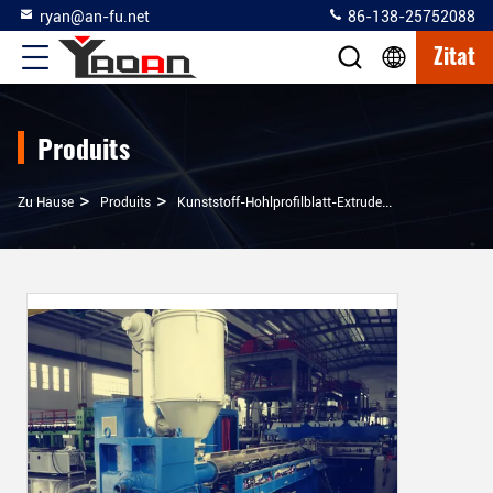
ryan@an-fu.net
86-138-25752088
Zitat
Produits
>
>
>
Zu Hause
Produits
Kunststoff-Hohlprofilblatt-Extruder
AF-1200mm PP