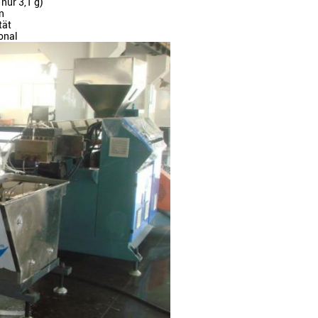
nur 3,1 g)
n
tät
onal