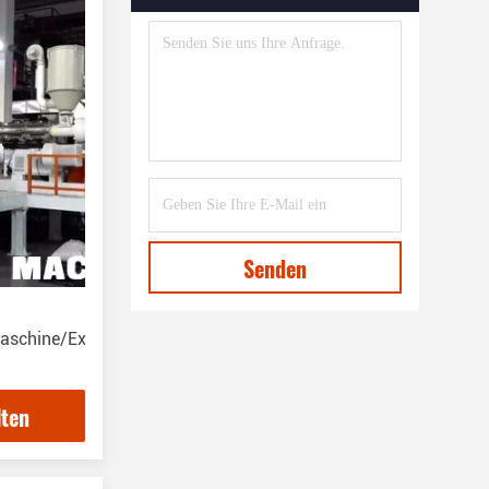
Maschine Zum Extrudieren Von
Kunststoffprofilen
(39)
EPE-Schaumbildmaschine
(7)
Plastiknetzherstellungsmaschine
(8)
Maschine Zur Herstellung Von
Trinkhalm Aus Kunststoff
(27)
Senden
Maschine Zur Herstellung Von
Kunststoffstäben
(19)
schine/Extrusionsmaschine,Beste
Maschine Zur
Extrusionsformung Von
Trägerbändern
(12)
lten
Recycling Waschmaschine Und
Pelletiermaschine
(27)