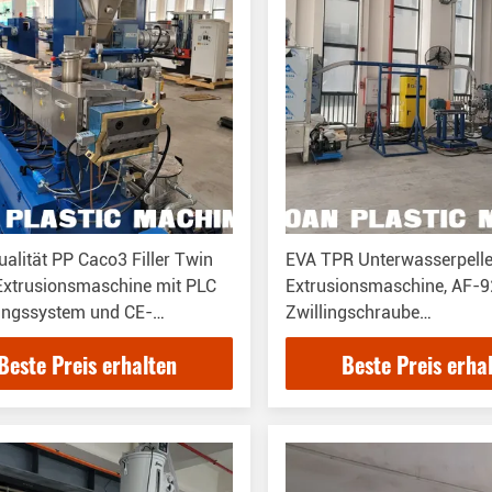
alität PP Caco3 Filler Twin
EVA TPR Unterwasserpelle
Extrusionsmaschine mit PLC
Extrusionsmaschine, AF-9
ungssystem und CE-
Zwillingschraube
zierung
Unterwasserpelletizermas
Beste Preis erhalten
Beste Preis erha