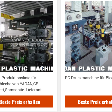
Produktionslinie für
PC Druckmaschine für Ble
bleche von YAOAN,CE-
ziert,Samsonite-Lieferant
Beste Preis erhalten
Beste Preis erha