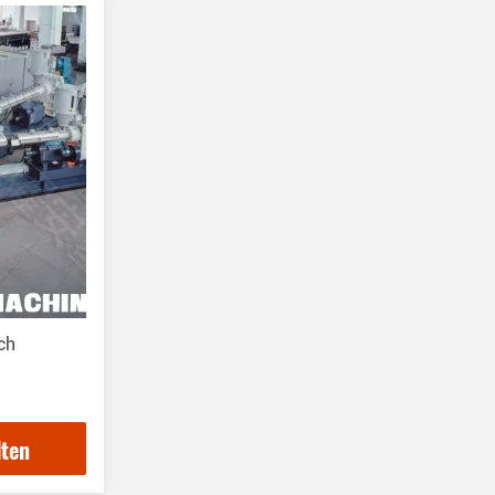
Andere Maschinen
(11)
ch
lten