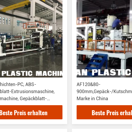
chichten-PC, ABS-
AF120&80-
blatt-Extrusionsmaschine,
900mm,Gepäck-/Kutschma
machine, Gepäckblatt-
Marke in China
ionslinie
Beste Preis erhalten
Beste Preis erha