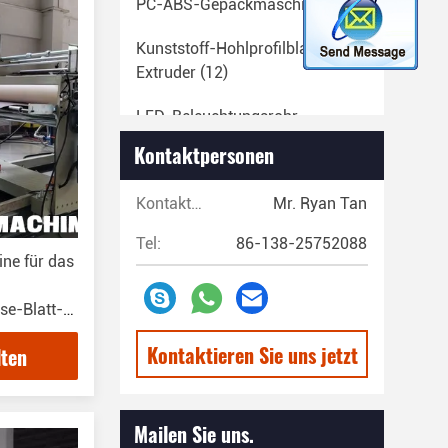
PC-ABS-Gepäckmaschine
(23)
Kunststoff-Hohlprofilblatt-
Extruder
(12)
LED-Beleuchtungsrohr-
Extrudermaschine
(14)
Kontaktpersonen
EVA-Schmelzklebe-
Kontaktpersonen:
Mr. Ryan Tan
Stickmaschine
(29)
Tel:
86-138-25752088
Maschine Zum Extrudieren Von
ne für das
Kunststoffrohren
(67)
se-Blatt-
Produktionslinie Für
Kunststoffband
(13)
Kontaktieren Sie uns jetzt
lten
Produktionslinie Für
Kunststofffasern
(20)
Mailen Sie uns.