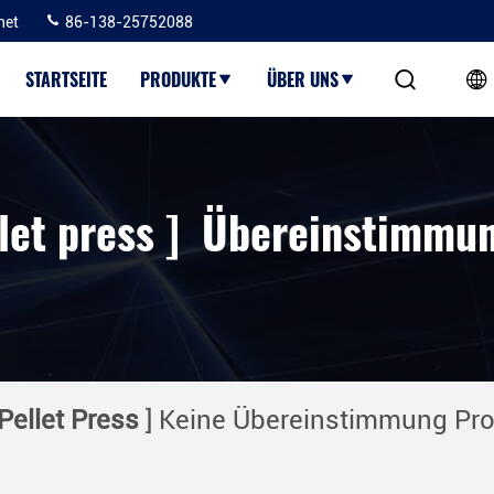
net
86-138-25752088
STARTSEITE
PRODUKTE
ÜBER UNS
let press ] Übereinstimmun
Pellet Press
] Keine Übereinstimmung Pr