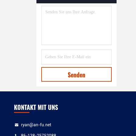
Maschine Zum Extrudieren Von
Kunststoffprofilen
(39)
EPE-Schaumbildmaschine
(7)
Plastiknetzherstellungsmaschine
(8)
Maschine Zur Herstellung Von
Trinkhalm Aus Kunststoff
(27)
Senden
Maschine Zur Herstellung Von
Kunststoffstäben
(21)
Maschine Zur
KONTAKT MIT UNS
Extrusionsformung Von
Trägerbändern
(12)
ryan@an-fu.net
Recycling Waschmaschine Und
Pelletiermaschine
(27)
86-138-25752088