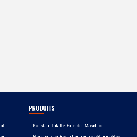
PRODUITS
ofil
Kunststoffplatte-Extruder-Maschine
ung
Maschine zur Herstellung von nicht gewebten