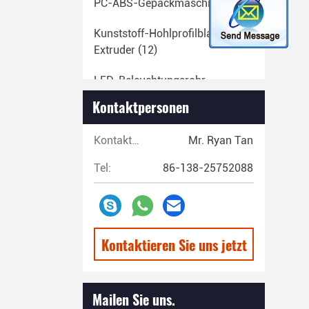
PC-ABS-Gepäckmaschine
(23)
Kunststoff-Hohlprofilblatt-
Extruder
(12)
LED-Beleuchtungsrohr-
Extrudermaschine
(14)
Kontaktpersonen
EVA-Schmelzklebe-
Kontaktpersonen:
Mr. Ryan Tan
Stickmaschine
(29)
Tel:
86-138-25752088
Maschine Zum Extrudieren Von
Kunststoffrohren
(67)
Produktionslinie Für
Kunststoffband
(13)
Kontaktieren Sie uns jetzt
Produktionslinie Für
Kunststofffasern
(20)
Mailen Sie uns.