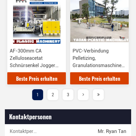
AF-300mm CA
PVC-Verbindung
Zelluloseacetat
Pelletizing,
Schnürsenkel Jogger
Granulationsmaschine
Schnürsenkel Tipping
Polyvinylfluorid Verbund
Beste Preis erhalten
Beste Preis erhalten
Film Sheet
Granulationsmaschine
Extrusionsmaschine
1
2
3
Kontaktpersonen
Kontaktpersonen:
Mr. Ryan Tan