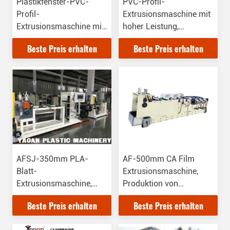
Plastikfenster-PVC-
PVC-Profil-
Profil-
Extrusionsmaschine mit
Extrusionsmaschine mit
hoher Leistung,
hoher Leistung,
Einschraubextrusion,
Beste Preis erhalten
Beste Preis erhalten
Einschraub-Extrusion
CE-Zertifikat
AFSJ-350mm PLA-
AF-500mm CA Film
Blatt-
Extrusionsmaschine,
Extrusionsmaschine,
Produktion von
produziert PLA-Blatt für
Schnürsenkeln
Beste Preis erhalten
Beste Preis erhalten
Laborversuche