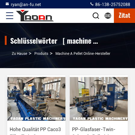
ryan@an-fu.net
86-138-25752088
Zitat
Schlüsselwörter [ machine a pellet ] Übereinstimmung 27 produits
>
>
Zu Hause
Produits
Machine A Pellet Online-Hersteller
Hohe Qualität PP Caco3
PP-Glasfaser-Twin-