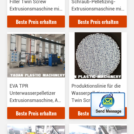
Filler Twin Screw
Schraub-Pelletizing-
Extrusionsmaschine mit
Extrusionsmaschine mit
PLC Steuerungssystem
1-Jahres-Garantie,
Beste Preis erhalten
Beste Preis erhalten
und CE-Zertifizierung
Holzgehäuse, T/T
Zahlungsfrist
EVA TPR
Produktionslinie für die
Unterwasserpelletizer
Wasserpelletierung mit
Extrusionsmaschine, AF-
Twin Screw Extruder
92 Zwillingschraube
Beste Preis erhalten
Beste Preis erhalten
Unterwasserpelletizermaschine