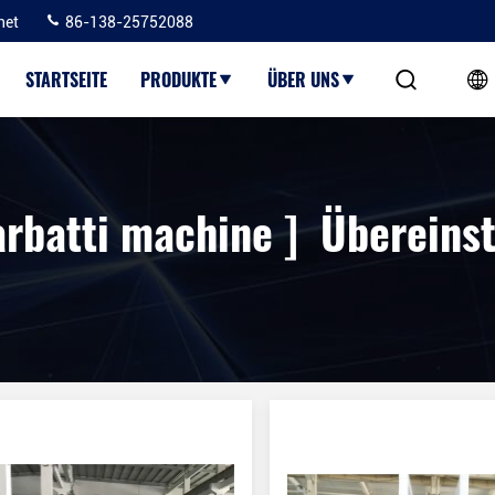
net
86-138-25752088
STARTSEITE
PRODUKTE
ÜBER UNS
arbatti machine ] Übereins