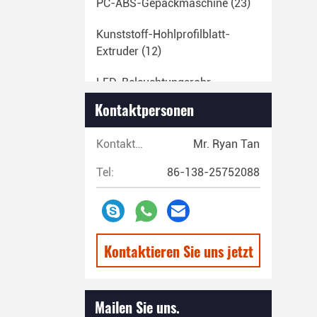
PC-ABS-Gepäckmaschine
(23)
Kunststoff-Hohlprofilblatt-
Extruder
(12)
LED-Beleuchtungsrohr-
Extrudermaschine
(14)
Kontaktpersonen
EVA-Schmelzklebe-
Kontaktpersonen:
Mr. Ryan Tan
Stickmaschine
(29)
Tel:
86-138-25752088
Maschine Zum Extrudieren Von
Kunststoffrohren
(67)
Produktionslinie Für
Kunststoffband
(13)
Kontaktieren Sie uns jetzt
Produktionslinie Für
Kunststofffasern
(20)
Mailen Sie uns.