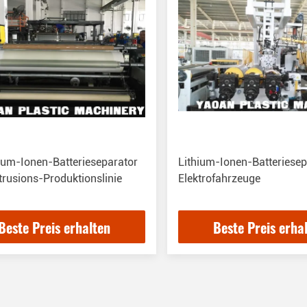
ium-Ionen-Batterieseparator
Lithium-Ionen-Batteriesep
trusions-Produktionslinie
Elektrofahrzeuge
Beste Preis erhalten
Beste Preis erha