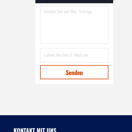
Maschine Zum Extrudieren Von
Kunststoffprofilen
(39)
EPE-Schaumbildmaschine
(7)
Plastiknetzherstellungsmaschine
(8)
Maschine Zur Herstellung Von
Trinkhalm Aus Kunststoff
(27)
Senden
Maschine Zur Herstellung Von
Kunststoffstäben
(21)
Maschine Zur
Extrusionsformung Von
Trägerbändern
(12)
Recycling Waschmaschine Und
KONTAKT MIT UNS
Pelletiermaschine
(27)